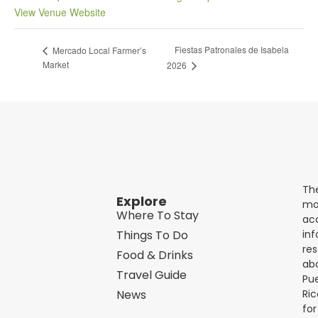
View Venue Website
Fiestas Patronales de Isabela
Mercado Local Farmer’s
Market
2026
Th
Explore
mo
Where To Stay
acc
in
Things To Do
re
Food & Drinks
ab
Travel Guide
Pu
Ric
News
for